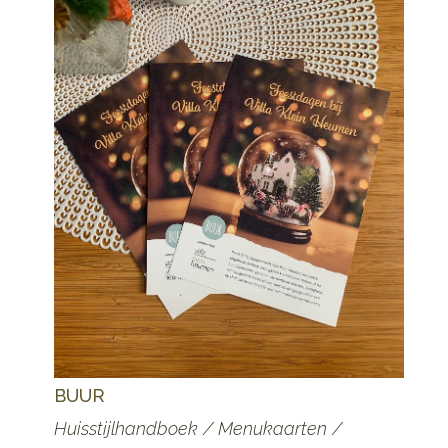
BUUR
P
Huisstijlhandboek / Menukaarten /
L